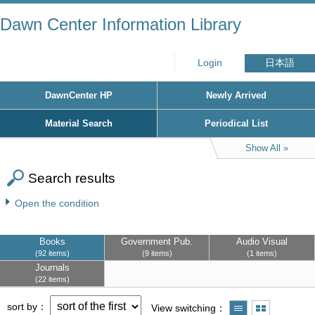
Dawn Center Information Library
Login
日本語
DawnCenter HP
Newly Arrived
Material Search
Periodical List
Show All
Search results
Open the condition
Books
Government Pub.
Audio Visual
92 items
9 items
1 items
Journals
22 items
sort by
View switching