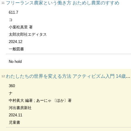
フリーランス農家という働き方 おためし農業のすすめ
11
611.7
コ
小葉松真里 著
太郎次郎社エディタス
2024.12
一般図書
No hold
わたしたちの世界を変える方法 アクティビズム入門 14歳の世渡り術
12
360
ナ
中村眞大 編著 ; あーにゃ 〔ほか〕著
河出書房新社
2024.11
児童書