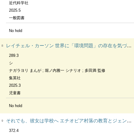
近代科学社
2025.5
一般図書
No hold
レイチェル・カーソン 世界に「環境問題」の存在を気づかせた海洋生物学者 集英社版学習まんが 世界の伝記NEXT
8
289.3
シ
ナガラヨリ まんが ; 堀ノ内雅一 シナリオ ; 多田満 監修
集英社
2025.3
児童書
No hold
それでも、彼女は学校へ エチオピア村落の教育とジェンダー
9
372.4