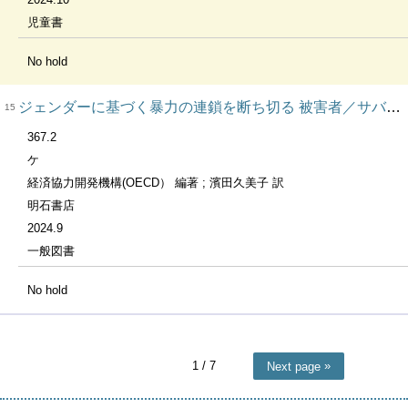
児童書
No hold
ジェンダーに基づく暴力の連鎖を断ち切る 被害者／サバイバー中心ガバナンスによる包括的アプローチ
15
367.2
ケ
経済協力開発機構(OECD） 編著 ; 濱田久美子 訳
明石書店
2024.9
一般図書
No hold
1
/ 7
Next page