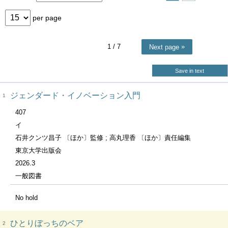
per page
1
/ 7
Next page
Save in text
ジェンダード・イノベーション入門
1
407
イ
石井クンツ昌子 〔ほか〕監修 ; 高丸理香 〔ほか〕責任編集
東京大学出版会
2026.3
一般図書
No hold
ひとりぼっちのベア
2