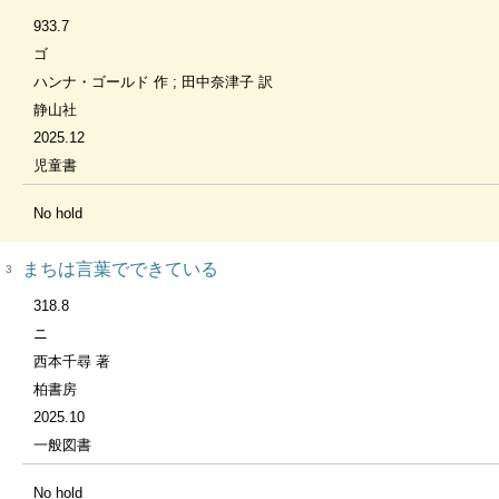
933.7
ゴ
ハンナ・ゴールド 作 ; 田中奈津子 訳
静山社
2025.12
児童書
No hold
まちは言葉でできている
3
318.8
ニ
西本千尋 著
柏書房
2025.10
一般図書
No hold