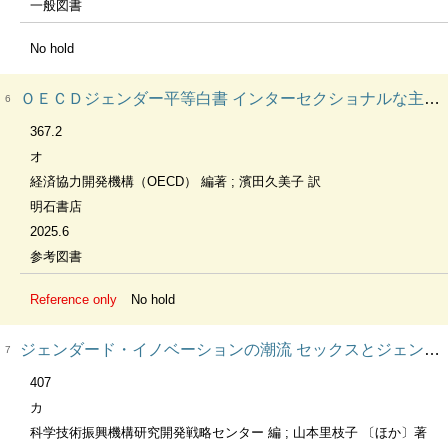
一般図書
No hold
ＯＥＣＤジェンダー平等白書 インターセクショナルな主流化アプローチによる格差解消をめざして
6
367.2
オ
経済協力開発機構（OECD） 編著 ; 濱田久美子 訳
明石書店
2025.6
参考図書
Reference only
No hold
ジェンダード・イノベーションの潮流 セックスとジェンダーを考慮した研究・イノベーション
7
407
カ
科学技術振興機構研究開発戦略センター 編 ; 山本里枝子 〔ほか〕著