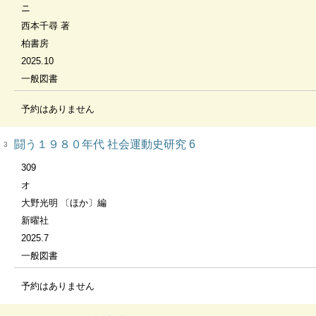
ニ
西本千尋 著
柏書房
2025.10
一般図書
予約はありません
闘う１９８０年代 社会運動史研究 6
3
309
オ
大野光明 〔ほか〕編
新曜社
2025.7
一般図書
予約はありません