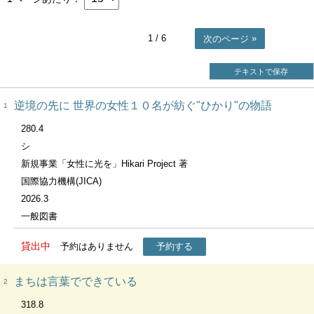
1
/ 6
次のページ
テキストで保存
逆境の先に 世界の女性１０名が紡ぐ"ひかり"の物語
1
280.4
シ
新規事業「女性に光を」Hikari Project 著
国際協力機構(JICA)
2026.3
一般図書
貸出中
予約はありません
予約する
まちは言葉でできている
2
318.8