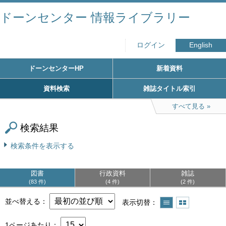
ドーンセンター 情報ライブラリー
ログイン
English
ドーンセンターHP
新着資料
資料検索
雑誌タイトル索引
すべて見る
検索結果
検索条件を表示する
図書
行政資料
雑誌
83 件
4 件
2 件
並べ替える
表示切替
1ページあたり