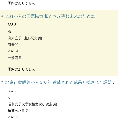
予約はありません
これからの国際協力 私たちが望む未来のために
6
333.8
タ
高須直子, 山形辰史 編
有斐閣
2025.4
一般図書
予約はありません
北京行動綱領から３０年 達成された成果と残された課題 昭和女子大学女性文化研究叢書 第14集
7
367.2
シ
昭和女子大学女性文化研究所 編
御茶の水書房
2025.2