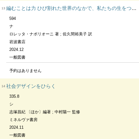
編むことは力 ひび割れた世界のなかで、私たちの生をつなぎあわせる
13
594
ナ
ロレッタ・ナポリオーニ 著 ; 佐久間裕美子 訳
岩波書店
2024.12
一般図書
予約はありません
社会デザインをひらく
14
335.8
シ
志塚昌紀 〔ほか〕編著 ; 中村陽一 監修
ミネルヴァ書房
2024.11
一般図書