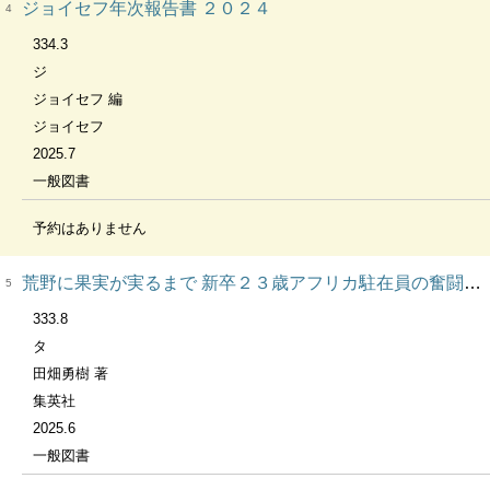
ジョイセフ年次報告書 ２０２４
4
334.3
ジ
ジョイセフ 編
ジョイセフ
2025.7
一般図書
予約はありません
荒野に果実が実るまで 新卒２３歳アフリカ駐在員の奮闘記 集英社新書 1267
5
333.8
タ
田畑勇樹 著
集英社
2025.6
一般図書