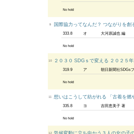
No hold
国際協力ってなんだ？ つながりを創る
9
333.8
オ
大河原誠也 編
No hold
２０３０ SDGｓで変える ２０２５
10
319.9
ア
朝日新聞社SDGs
No hold
想いはこうして紡がれる 「古着を燃
11
335.8
ヨ
吉田恵美子 著
No hold
気候変動に立ち向かう３人の女の子の
12