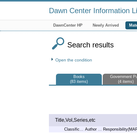
Dawn Center Information Li
DawnCenter HP
Newly Arrived
Mate
Search results
Open the condition
Books
Government P
83 items
4 items
Title,Vol,Series,etc
Classification 1
Author No.
Responsibility(MA