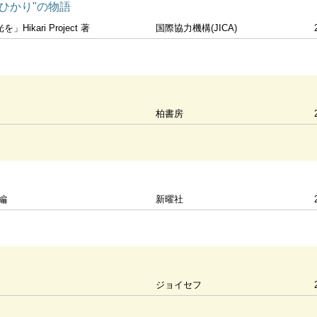
ひかり"の物語
ikari Project 著
国際協力機構(JICA)
柏書房
編
新曜社
ジョイセフ