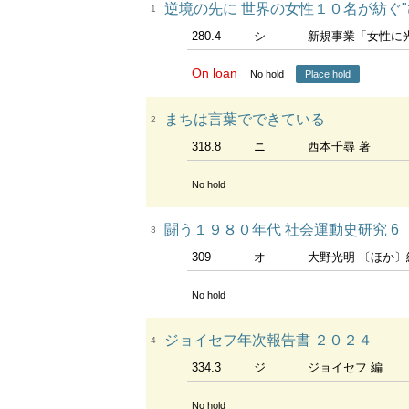
逆境の先に 世界の女性１０名が紡ぐ"
1
280.4
シ
新規事業「女性に光を」H
On loan
No hold
Place hold
まちは言葉でできている
2
318.8
ニ
西本千尋 著
No hold
闘う１９８０年代 社会運動史研究 6
3
309
オ
大野光明 〔ほか〕
No hold
ジョイセフ年次報告書 ２０２４
4
334.3
ジ
ジョイセフ 編
No hold