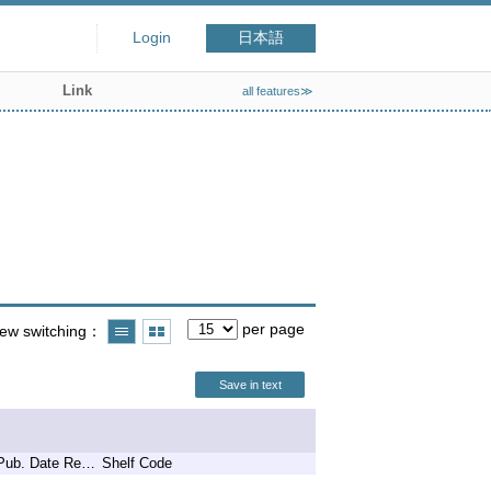
Login
日本語
Link
all features≫
per page
iew switching
Save in text
Pub. Date Remark
Shelf Code