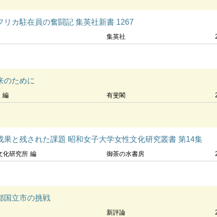
リカ駐在員の奮闘記 集英社新書 1267
集英社
来のために
 編
有斐閣
成果と残された課題 昭和女子大学女性文化研究叢書 第14集
文化研究所 編
御茶の水書房
都国立市の挑戦
新評論