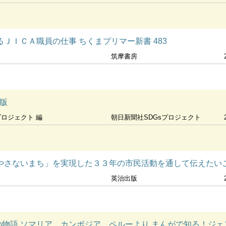
ＪＩＣＡ職員の仕事 ちくまプリマー新書 483
筑摩書房
年版
プロジェクト 編
朝日新聞社SDGsプロジェクト
やさないまち」を実現した３３年の市民活動を通して伝えたい
英治出版
物語 ソマリア、カンボジア、ペルーより まんがで知る！ジ