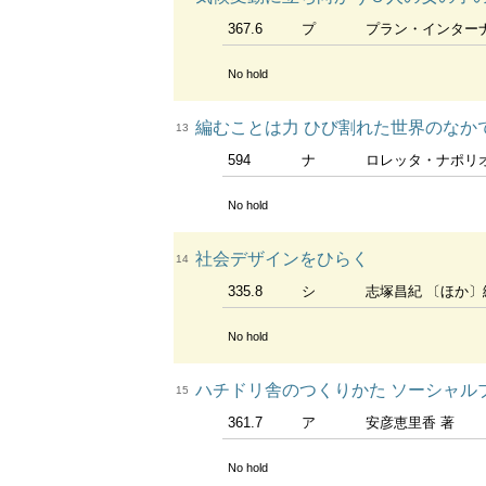
367.6
プ
プラン・インター
No hold
編むことは力 ひび割れた世界のなか
13
594
ナ
ロレッタ・ナポリオー
No hold
社会デザインをひらく
14
335.8
シ
志塚昌紀 〔ほか〕編
No hold
ハチドリ舎のつくりかた ソーシャル
15
361.7
ア
安彦恵里香 著
No hold