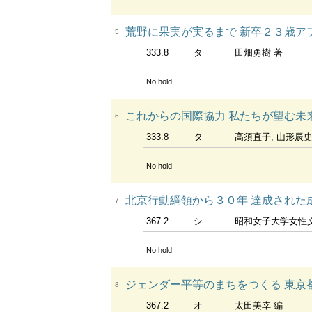
荒野に果実が実るまで 新卒２３歳アフ
5
333.8
タ
田畑勇樹 著
No hold
これからの国際協力 私たちが望む未
6
333.8
タ
高須直子, 山形辰史
No hold
北京行動綱領から３０年 達成された
7
367.2
シ
昭和女子大学女性
No hold
ジェンダー平等のまちをつくる 東京
8
367.2
オ
太田美幸 編