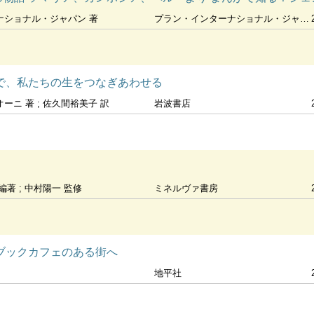
ナショナル・ジャパン 著
プラン・インターナショナル・ジャパン
で、私たちの生をつなぎあわせる
ニ 著 ; 佐久間裕美子 訳
岩波書店
著 ; 中村陽一 監修
ミネルヴァ書房
ブックカフェのある街へ
地平社