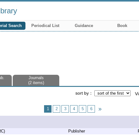
brary
rial Search
Periodical List
Guidance
Book
ub.
Journals
2 items
sort by
V
1
2
3
4
5
6
RC)
Publisher