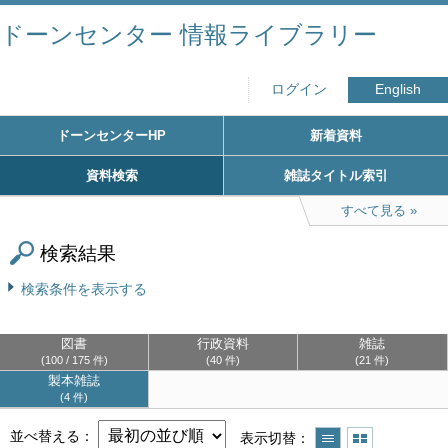
ドーンセンター 情報ライブラリー
ログイン
English
ドーンセンターHP
新着資料
資料検索
雑誌タイトル索引
すべて見る
検索結果
検索条件を表示する
図書
行政資料
雑誌
100 / 175 件
40 件
21 件
製本雑誌
4 件
並べ替える
表示切替