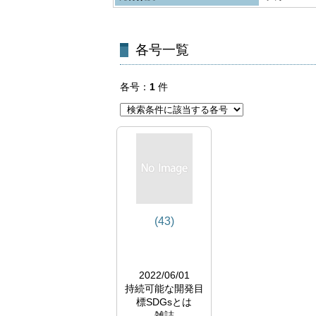
各号一覧
各号
1
件
(43)
2022/06/01
持続可能な開発目
標SDGsとは
雑誌