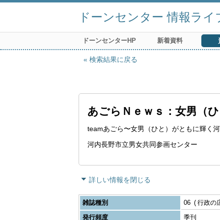
ドーンセンター 情報ライ
ドーンセンターHP
新着資料
検索結果に戻る
あごらＮｅｗｓ：女男（ひ
teamあごら〜女男（ひと）がともに輝く河
河内長野市立男女共同参画センター
詳しい情報を閉じる
雑誌種別
06
行政の
発行頻度
季刊