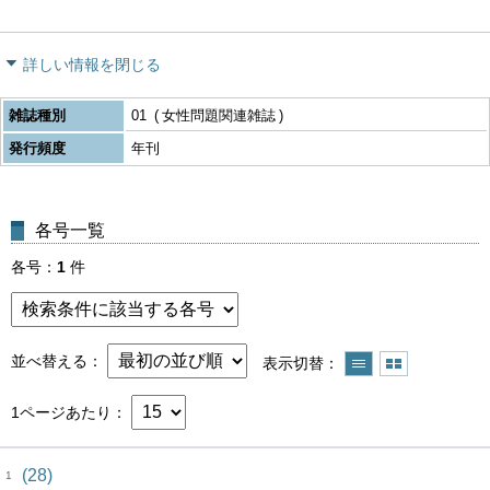
詳しい情報を閉じる
雑誌種別
01
女性問題関連雑誌
発行頻度
年刊
各号一覧
各号
1
件
並べ替える
表示切替
1ページあたり
(28)
1