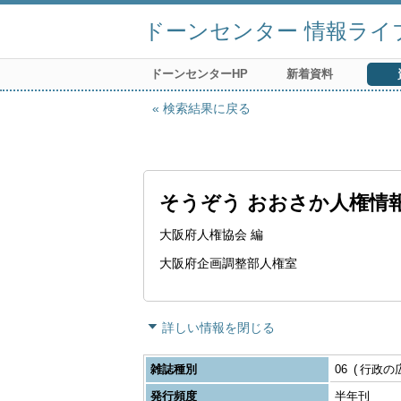
ドーンセンター 情報ライ
ドーンセンターHP
新着資料
検索結果に戻る
そうぞう おおさか人権情
大阪府人権協会 編
大阪府企画調整部人権室
詳しい情報を閉じる
雑誌種別
06
行政の
発行頻度
半年刊