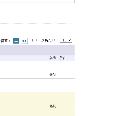
1ページあたり
示切替
各号 - 所在
雑誌
雑誌