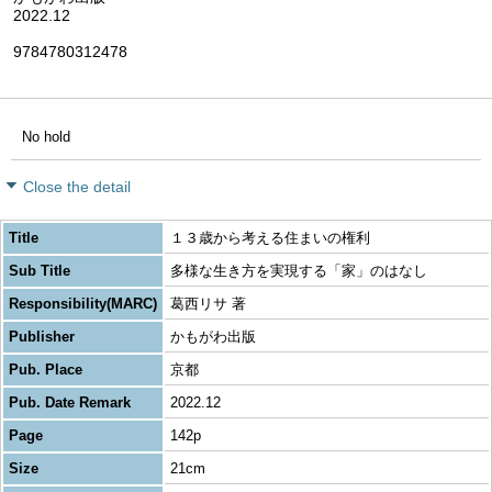
2022.12
9784780312478
No hold
Close the detail
Title
１３歳から考える住まいの権利
Sub Title
多様な生き方を実現する「家」のはなし
Responsibility(MARC)
葛西リサ 著
Publisher
かもがわ出版
Pub. Place
京都
Pub. Date Remark
2022.12
Page
142p
Size
21cm