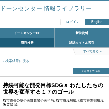
ドーンセンター 情報ライブラリー
ログイン
English
ドーンセンターHP
新着資料
資料検索
雑誌タイトル索引
すべて見る
検索結果に戻る
テキストで保存
持続可能な開発目標SDGｓ わたしたちの
世界を変革する１７のゴール
堺市市長公室企画部政策企画担当, 堺市環境局環境都市推進部環境
政策課 編