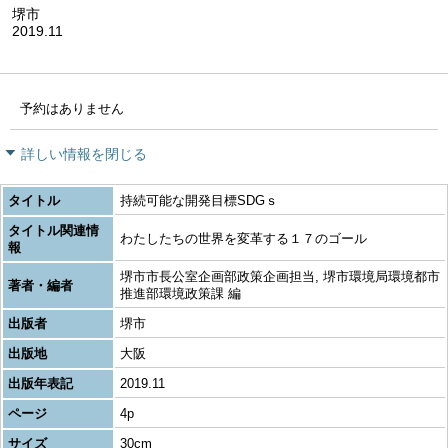
堺市
2019.11
予約はありません
詳しい情報を閉じる
タイトル
持続可能な開発目標SDGｓ
タイトル関連情
わたしたちの世界を変革する１７のゴール
報
堺市市長公室企画部政策企画担当, 堺市環境局環境都市
著者・編者
推進部環境政策課 編
出版者
堺市
出版地
大阪
出版年表記
2019.11
ページ
4p
サイズ
30cm