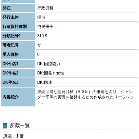
所在
行政資料
発行主体
堺市
行政資料種別
啓発冊子
分類記号1
319.9
著者記号
サ
受入価格
0
DK件名1
DK:国際協力
DK件名2
DK:開発と女性
DK件名3
DK:国連
持続可能な開発目標（SDGs）の推進を図り、ジェン
内容紹介
ダー平等の実現を啓発するため作成されたリーフレッ
ト。
所蔵一覧
所蔵
1
冊