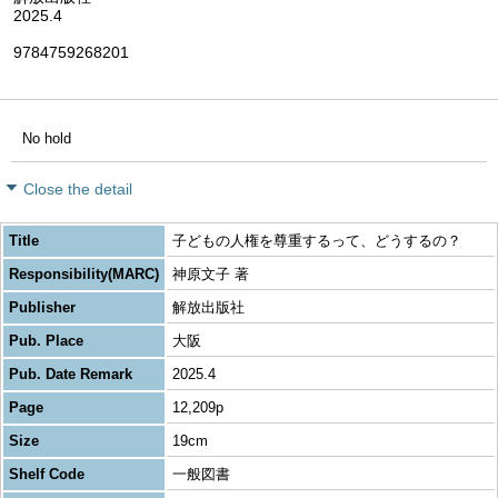
2025.4
9784759268201
No hold
Close the detail
Title
子どもの人権を尊重するって、どうするの？
Responsibility(MARC)
神原文子 著
Publisher
解放出版社
Pub. Place
大阪
Pub. Date Remark
2025.4
Page
12,209p
Size
19cm
Shelf Code
一般図書