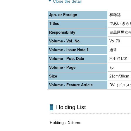
Close the detail
Jpn. or Foreign
和雑誌
Titles
であい きら
Responsibility
目黒区男女
Volume - Vol. No.
Vol.70
Volume - Issue Note 1
通常
Volume - Pub. Date
2019/11/01
Volume - Page
7p
Size
21cm/30cm
Volume - Feature Article
DV（ドメ
Holding List
Holding
1
items