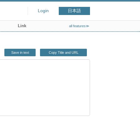
Login
日本語
Link
all features≫
Save in text
Copy Title and URL