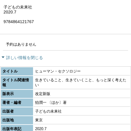
子どもの未来社
2020.7
9784864121767
予約はありません
詳しい情報を閉じる
タイトル
ヒューマン・セクソロジー
タイトル関連情
生きていること、生きていくこと、もっと深く考えた
報
い
版表示
改定新版
著者・編者
狛潤一 〔ほか〕著
出版者
子どもの未来社
出版地
東京
出版年表記
2020.7