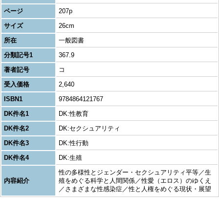
ページ
207p
サイズ
26cm
所在
一般図書
分類記号1
367.9
著者記号
コ
受入価格
2,640
ISBN1
9784864121767
DK件名1
DK:性教育
DK件名2
DK:セクシュアリティ
DK件名3
DK:性行動
DK件名4
DK:生殖
性の多様性とジェンダー・セクシュアリティ平等／生
内容紹介
殖をめぐる科学と人間関係／性愛（エロス）のゆくえ
／さまざまな性感染症／性と人権をめぐる現状・展望