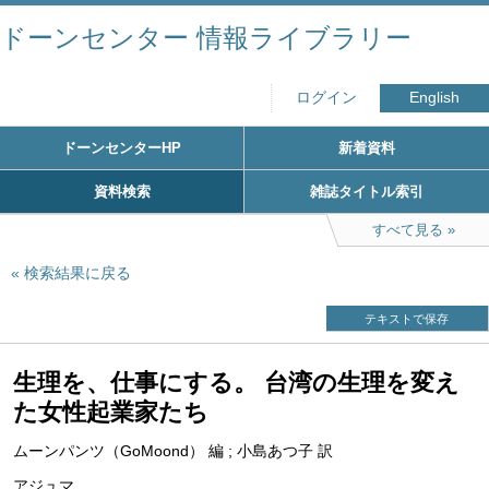
ドーンセンター 情報ライブラリー
ログイン
English
ドーンセンターHP
新着資料
資料検索
雑誌タイトル索引
すべて見る
検索結果に戻る
テキストで保存
生理を、仕事にする。 台湾の生理を変え
た女性起業家たち
ムーンパンツ（GoMoond） 編 ; 小島あつ子 訳
アジュマ