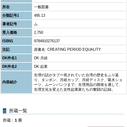
所在
一般図書
分類記号1
495.13
著者記号
ム
受入価格
2,750
ISBN1
9784910276137
注記
原書名: CREATING PERIOD EQUALITY
DK件名1
DK:月経
DK件名2
DK:起業
生理の話がタブー視されていた台湾の歴史をふり返
り、タンポン、月経カップ、月経ディスク、吸水ショ
内容紹介
ーツ、ムーンパンツまで、生理用品の開発を通して、
生理文化を変えた女性起業家たちの奮闘の記録。
所蔵一覧
所蔵
1
冊