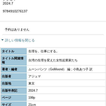
2024.7
9784910276137
予約はありません
詳しい情報を閉じる
タイトル
生理を、仕事にする。
タイトル関連情
台湾の生理を変えた女性起業家たち
報
著者・編者
ムーンパンツ（GoMoond） 編 ; 小島あつ子 訳
出版者
アジュマ
出版地
東京
出版年表記
2024.7
ページ
199p
サイズ
21cm