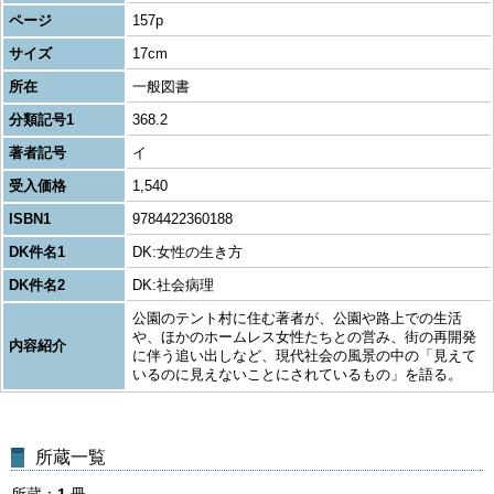
ページ
157p
サイズ
17cm
所在
一般図書
分類記号1
368.2
著者記号
イ
受入価格
1,540
ISBN1
9784422360188
DK件名1
DK:女性の生き方
DK件名2
DK:社会病理
公園のテント村に住む著者が、公園や路上での生活
や、ほかのホームレス女性たちとの営み、街の再開発
内容紹介
に伴う追い出しなど、現代社会の風景の中の「見えて
いるのに見えないことにされているもの」を語る。
所蔵一覧