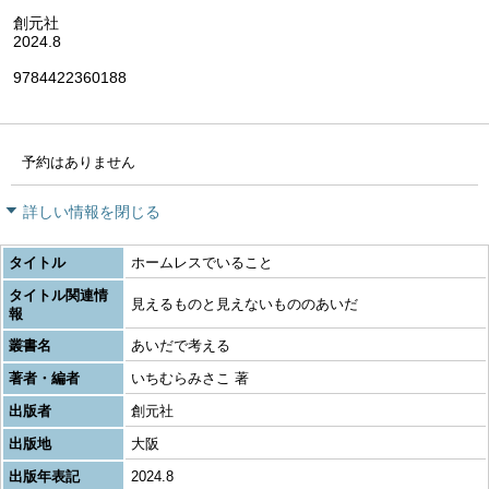
創元社
2024.8
9784422360188
予約はありません
詳しい情報を閉じる
タイトル
ホームレスでいること
タイトル関連情
見えるものと見えないもののあいだ
報
叢書名
あいだで考える
著者・編者
いちむらみさこ 著
出版者
創元社
出版地
大阪
出版年表記
2024.8