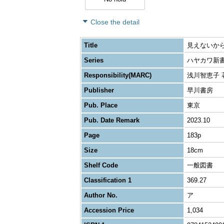
Close the detail
Title
見えないか
Series
ハヤカワ新書 
Responsibility(MARC)
浅川智恵子 著
Publisher
早川書房
Pub. Place
東京
Pub. Date Remark
2023.10
Page
183p
Size
18cm
Shelf Code
一般図書
Classification 1
369.27
Author No.
ア
Accession Price
1,034