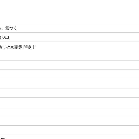
ら、気づく
013
 ; 坂元志歩 聞き手