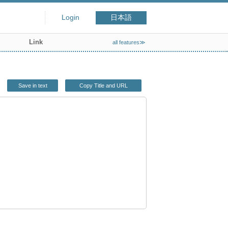
Login
日本語
Link
all features≫
Save in text
Copy Title and URL