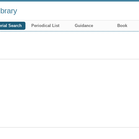
brary
rial Search
Periodical List
Guidance
Book