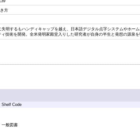
139
生き方
きに失明するもハンディキャップを越え、日本語デジタル点字システムやホー
ティ技術を開発。全米発明家殿堂入りした研究者が自身の半生と発想の源泉を
Shelf Code
一般図書