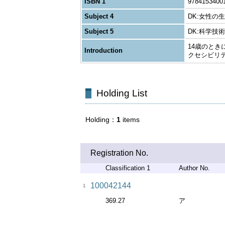
ISBN 1
9784153400
Subject 4
DK:女性の
Subject 5
DK:科学技術
14歳のと
Introduction
クセシビリ
Holding List
Holding
1
items
Registration No.
Classification 1
Author No.
100042144
1
369.27
ア