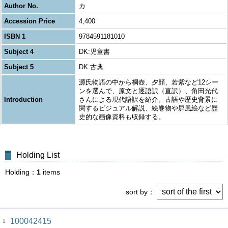
Author No.
カ
Accession Price
4,400
ISBN 1
9784591181010
Subject 4
DK:児童書
Subject 5
DK:古典
源氏物語の中から桐壺、夕顔、若紫など12シー
ンを選んで、原文と逐語訳（直訳）、角田光代
Introduction
さんによる現代語訳を紹介。古語や歴史背景に
関するビジュアル解説、絵巻物や屛風絵など歴
史的な画像資料も収録する。
Holding List
Holding
1
items
sort by
100042415
1