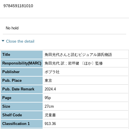
9784591181010
No hold
Close the detail
Title
角田光代さんと読むビジュアル源氏物語
Responsibility(MARC)
角田光代 訳 ; 岩坪健 〔ほか〕監修
Publisher
ポプラ社
Pub. Place
東京
Pub. Date Remark
2024.4
Page
95p
Size
27cm
Shelf Code
児童書
Classification 1
913.36