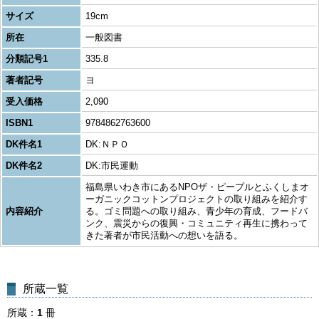
サイズ
19cm
所在
一般図書
分類記号1
335.8
著者記号
ヨ
受入価格
2,090
ISBN1
9784862763600
DK件名1
DK:ＮＰＯ
DK件名2
DK:市民運動
福島県いわき市にあるNPOザ・ピープルとふくしまオ
ーガニックコットンプロジェクトの取り組みを紹介す
内容紹介
る。ゴミ問題への取り組み、青少年の育成、フードバ
ンク、震災からの復興・コミュニティ再生に携わって
きた著者が市民活動への想いを語る。
所蔵一覧
所蔵
1
冊