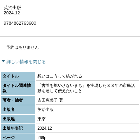
英治出版
2024.12
9784862763600
予約はありません
詳しい情報を閉じる
タイトル
想いはこうして紡がれる
タイトル関連情
「古着を燃やさないまち」を実現した３３年の市民活
報
動を通して伝えたいこと
著者・編者
吉田恵美子 著
出版者
英治出版
出版地
東京
出版年表記
2024.12
ページ
269p