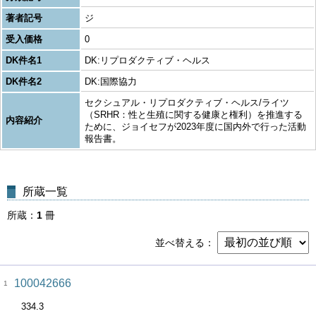
著者記号
ジ
受入価格
0
DK件名1
DK:リプロダクティブ・ヘルス
DK件名2
DK:国際協力
セクシュアル・リプロダクティブ・ヘルス/ライツ
（SRHR：性と生殖に関する健康と権利）を推進する
内容紹介
ために、ジョイセフが2023年度に国内外で行った活動
報告書。
所蔵一覧
所蔵
1
冊
並べ替える
100042666
1
334.3