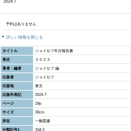
2024.7
予約はありません
詳しい情報を閉じる
タイトル
ジョイセフ年次報告書
巻次
２０２３
著者・編者
ジョイセフ 編
出版者
ジョイセフ
出版地
東京
出版年表記
2024.7
ページ
19p
サイズ
30cm
所在
一般図書
分類記号1
334.3