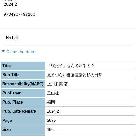
2024.2
9784907497200
No hold
Close the detail
Title
「寝た子」なんているの？
Sub Title
見えづらい部落差別と私の日常
Responsibility(MARC)
上川多実 著
Publisher
里山社
Pub. Place
福岡
Pub. Date Remark
2024.2
Page
287p
Size
19cm