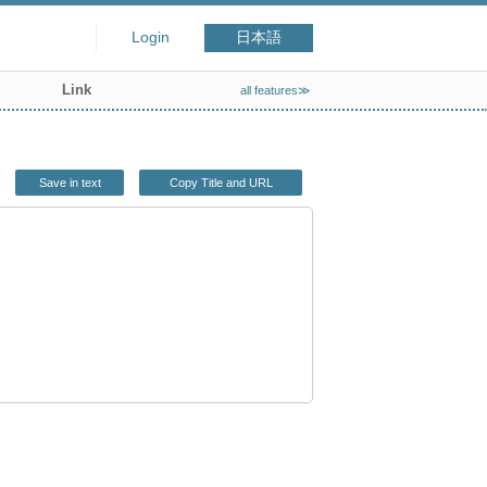
Login
日本語
Link
all features≫
Save in text
Copy Title and URL