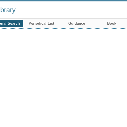
brary
rial Search
Periodical List
Guidance
Book