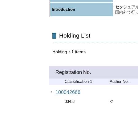
セクシュアル
Introduction
国内外で行
Holding List
Holding
1
items
Registration No.
Classification 1
Author No.
100042666
1
334.3
ジ