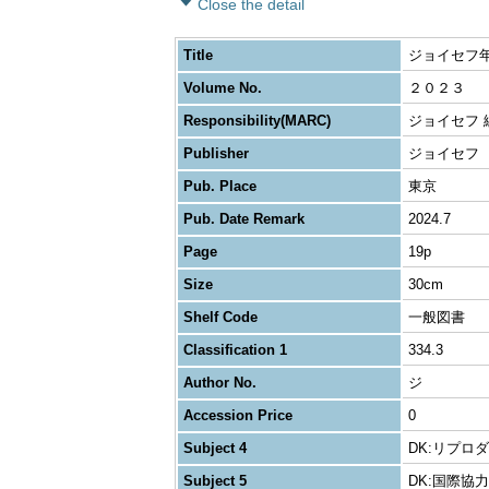
Close the detail
Title
ジョイセフ
Volume No.
２０２３
Responsibility(MARC)
ジョイセフ 
Publisher
ジョイセフ
Pub. Place
東京
Pub. Date Remark
2024.7
Page
19p
Size
30cm
Shelf Code
一般図書
Classification 1
334.3
Author No.
ジ
Accession Price
0
Subject 4
DK:リプロ
Subject 5
DK:国際協力