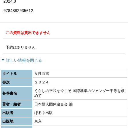
2024.8
9784882935612
この資料は貸出できません
予約はありません
詳しい情報を閉じる
タイトル
女性白書
巻次
２０２４
くらしの平和を今こそ 国際基準のジェンダー平等を求
各巻書名
めて
著者・編者
日本婦人団体連合会 編
出版者
ほるぷ出版
出版地
東京