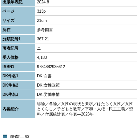
出版年表記
2024.8
ページ
313p
サイズ
21cm
所在
参考図書
分類記号1
367.21
著者記号
ニ
受入価格
4,180
ISBN1
9784882935612
DK件名1
DK:白書
DK件名2
DK:女性政策
DK件名3
DK:労働事情
総論／各論／女性の現状と要求／はたらく女性／女性
内容紹介
とくらし／子どもと教育／平和・人権・民主主義／資
料／付属統計表／年表―2023年
所蔵一覧