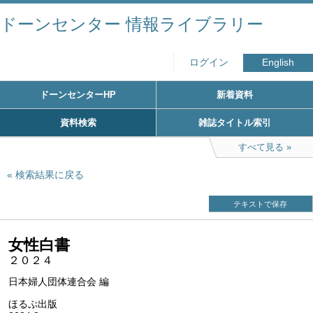
ドーンセンター 情報ライブラリー
ログイン
English
ドーンセンターHP
新着資料
資料検索
雑誌タイトル索引
すべて見る
検索結果に戻る
テキストで保存
女性白書
２０２４
日本婦人団体連合会 編
ほるぷ出版