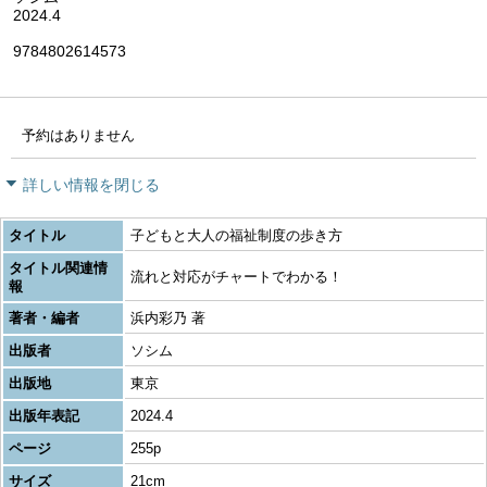
2024.4
9784802614573
予約はありません
詳しい情報を閉じる
タイトル
子どもと大人の福祉制度の歩き方
タイトル関連情
流れと対応がチャートでわかる！
報
著者・編者
浜内彩乃 著
出版者
ソシム
出版地
東京
出版年表記
2024.4
ページ
255p
サイズ
21cm