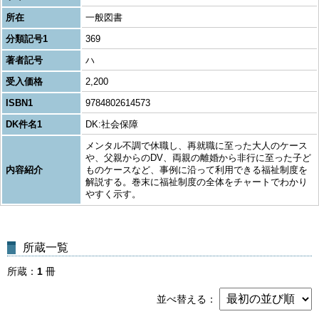
所在
一般図書
分類記号1
369
著者記号
ハ
受入価格
2,200
ISBN1
9784802614573
DK件名1
DK:社会保障
メンタル不調で休職し、再就職に至った大人のケース
や、父親からのDV、両親の離婚から非行に至った子ど
内容紹介
ものケースなど、事例に沿って利用できる福祉制度を
解説する。巻末に福祉制度の全体をチャートでわかり
やすく示す。
所蔵一覧
所蔵
1
冊
並べ替える