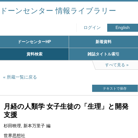
ドーンセンター 情報ライブラリー
ログイン
English
ドーンセンターHP
新着資料
資料検索
雑誌タイトル索引
すべて見る
所蔵一覧に戻る
テキストで保存
月経の人類学 女子生徒の「生理」と開発
支援
杉田映理, 新本万里子 編
世界思想社