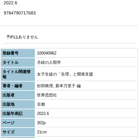
2022.6
9784790717683
予約はありません
登録番号
100040962
タイトル
月経の人類学
タイトル関連情
女子生徒の「生理」と開発支援
報
著者・編者
杉田映理, 新本万里子 編
出版者
世界思想社
出版地
京都
出版年表記
2022.6
ページ
302p
サイズ
21cm