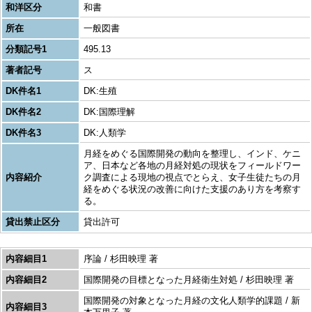
和洋区分
和書
所在
一般図書
分類記号1
495.13
著者記号
ス
DK件名1
DK:生殖
DK件名2
DK:国際理解
DK件名3
DK:人類学
月経をめぐる国際開発の動向を整理し、インド、ケニ
ア、日本など各地の月経対処の現状をフィールドワー
内容紹介
ク調査による現地の視点でとらえ、女子生徒たちの月
経をめぐる状況の改善に向けた支援のあり方を考察す
る。
貸出禁止区分
貸出許可
内容細目1
序論 / 杉田映理 著
内容細目2
国際開発の目標となった月経衛生対処 / 杉田映理 著
国際開発の対象となった月経の文化人類学的課題 / 新
内容細目3