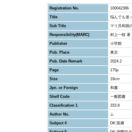
Registration No.
100042386
Title
悩んでも迷
Sub Title
マリ共和国
Responsibility(MARC)
村上一枝 著
Publisher
小学館
Pub. Place
東京
Pub. Date Remark
2024.2
Page
175p
Size
19cm
Jpn. or Foreign
和書
Shelf Code
一般図書
Classification 1
333.8
Author No.
ム
Subject 4
DK:医療
Subject 5
DK:国際協力