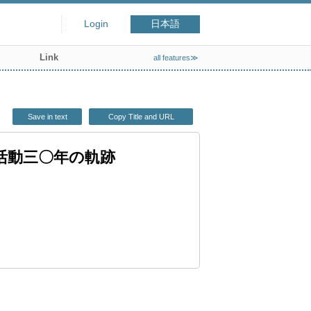
Login
日本語
Link
all features≫
Save in text
Copy Title and URL
活動三〇年の軌跡