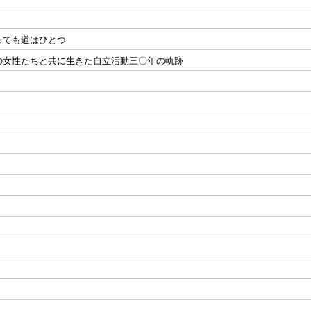
っても道はひとつ
の女性たちと共に生きた自立活動三〇年の軌跡